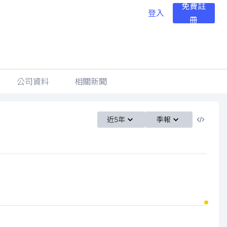
免費註
登入
冊
公司資料
相關新聞
近5年
季報