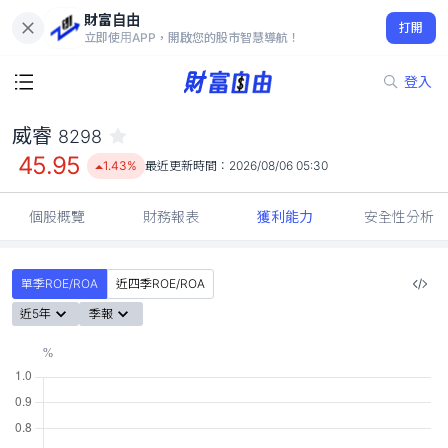
財富自由
威睿 8298
打開
45.95
1.43%
立即使用APP，開啟您的股市智慧導航！
登入
威睿
8298
45.95
1.43%
最近更新時間：
2026/08/06 05:30
個股概覽
財務報表
獲利能力
安全性分析
單季ROE/ROA
近四季ROE/ROA
近5年
季報