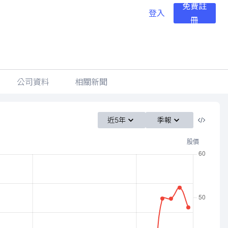
免費註
登入
冊
公司資料
相關新聞
近5年
季報