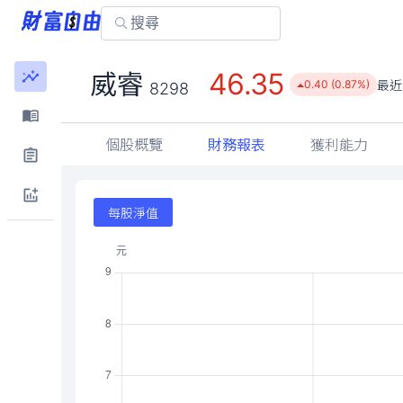
46.35
威睿
最近
0.40 (0.87%)
8298
個股概覽
財務報表
獲利能力
每股淨值