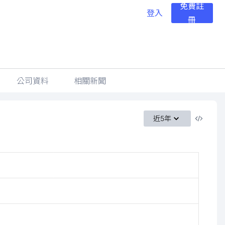
免費註
登入
冊
公司資料
相關新聞
近5年