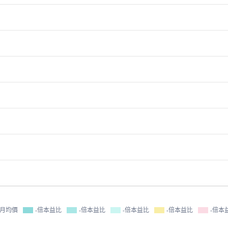
月均價
-倍本益比
-倍本益比
-倍本益比
-倍本益比
-倍本