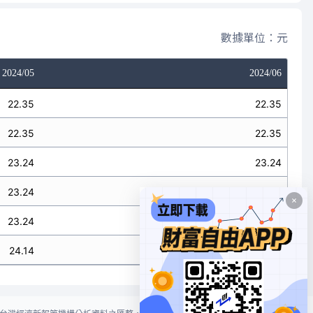
數據單位：元
2024/05
2024/06
22.35
22.35
22.35
22.35
23.24
23.24
23.24
23.24
23.24
23.24
24.14
24.14