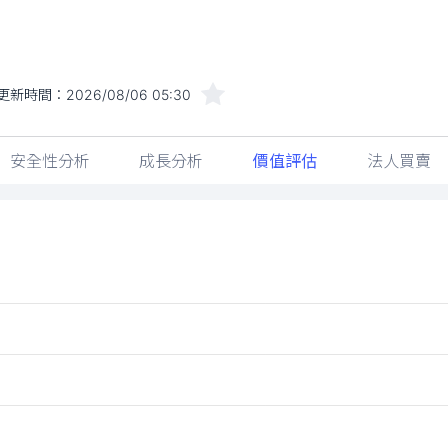
更新時間：
2026/08/06 05:30
安全性分析
成長分析
價值評估
法人買賣