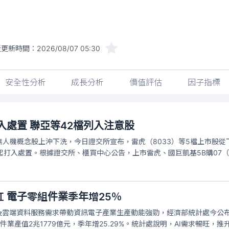
近更新時間：
2026/08/07 05:30
安全性分析
成長分析
價值評估
因子指標
打入處置 聯亞等42檔列入注意股
人機概念股上沖下洗，今日證交所宣布，雷虎（8033）等5檔上市股從
日起打入處置。根據證交所、櫃買中心公告，上市雷虎、國巨凱基5B購07（067
紅 電子零組件業季年增25％
及雲端資料服務需求帶動資訊電子產業生產動能強勁，經濟部統計處今公布，今
件業產值2兆1779億元，季年增25.29%。統計處說明，AI需求暢旺