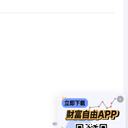
1
總共 2 個
10/頁