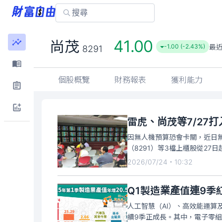
41.00
尚茂
最
-1.00 (-2.43%)
8291
個股概覽
財務報表
獲利能力
雷虎、尚茂等7/27
因無人機預算恐會卡關，近日無
（8291）等3檔上櫃股從27
2026/07/24・10:32
Q1製造業產值連9季
人工智慧（AI）、高效能運算
續9季正成長。其中，電子零組