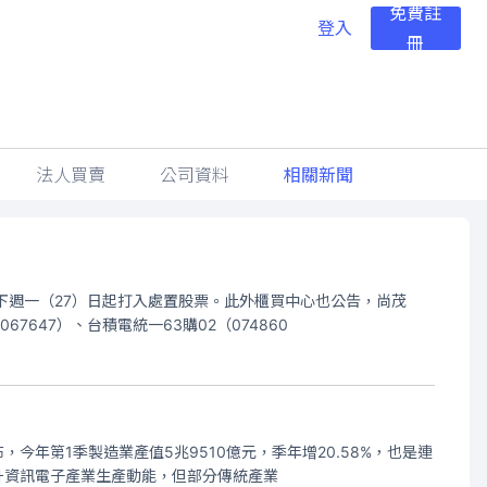
免費註
登入
冊
法人買賣
公司資料
相關新聞
下週一（27）日起打入處置股票。此外櫃買中心也公告，尚茂
647）、台積電統一63購02（074860
年第1季製造業產值5兆9510億元，季年增20.58%，也是連
，推升資訊電子產業生產動能，但部分傳統產業