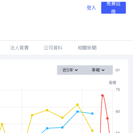
免費註
登入
冊
法人買賣
公司資料
相關新聞
近5年
季報