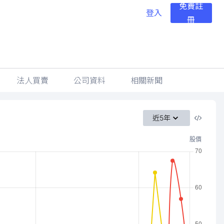
免費註
登入
冊
法人買賣
公司資料
相關新聞
近5年