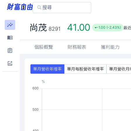
41.00
尚茂
最
-1.00 (-2.43%)
8291
個股概覽
財務報表
獲利能力
單月營收年增率
單月每股營收年增率
單月營收月