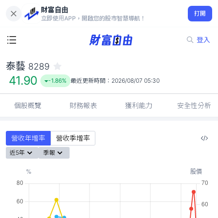
財富自由
泰藝 8289
打開
41.90
-1.86%
立即使用APP，開啟您的股市智慧導航！
登入
泰藝
8289
41.90
-1.86%
最近更新時間：
2026/08/07 05:30
個股概覽
財務報表
獲利能力
安全性分析
營收年增率
營收季增率
近5年
季報