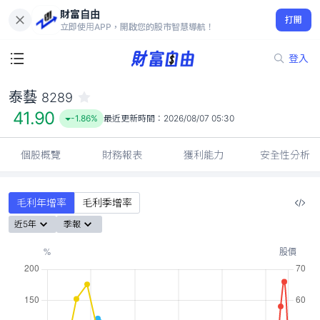
財富自由
泰藝 8289
打開
41.90
-1.86%
立即使用APP，開啟您的股市智慧導航！
登入
泰藝
8289
41.90
-1.86%
最近更新時間：
2026/08/07 05:30
個股概覽
財務報表
獲利能力
安全性分析
毛利年增率
毛利季增率
近5年
季報