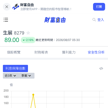
財富自由
生展 8279
打開
89.00
-2.19%
立即使用APP，開啟您的股市智慧導航！
登入
生展
8279
89.00
-2.19%
最近更新時間：
2026/08/07 05:30
個股概覽
財務報表
獲利能力
安全性分析
利息保障倍數
近5年
季報