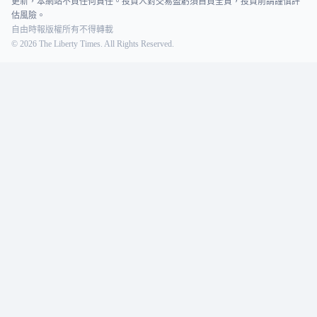
更新，本網站不負任何責任。投資人對交易盈虧須自負全責，投資前請謹慎評
估風險。
自由時報版權所有不得轉載
©
2026
The Liberty Times. All Rights Reserved.