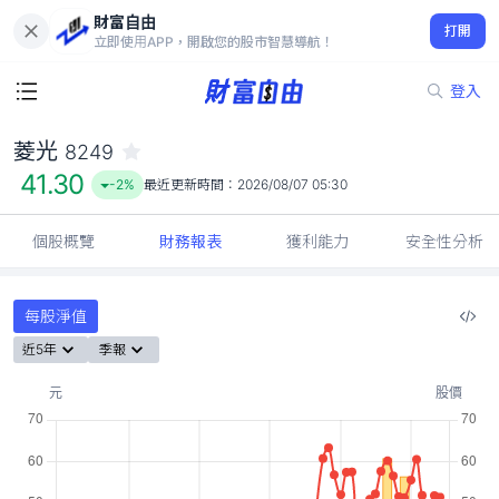
財富自由
菱光 8249
打開
41.30
-2%
立即使用APP，開啟您的股市智慧導航！
登入
菱光
8249
41.30
-2%
最近更新時間：
2026/08/07 05:30
個股概覽
財務報表
獲利能力
安全性分析
每股淨值
近5年
季報