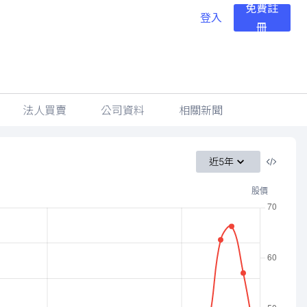
免費註
登入
冊
法人買賣
公司資料
相關新聞
近5年