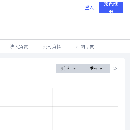
免費註
登入
冊
法人買賣
公司資料
相關新聞
近5年
季報