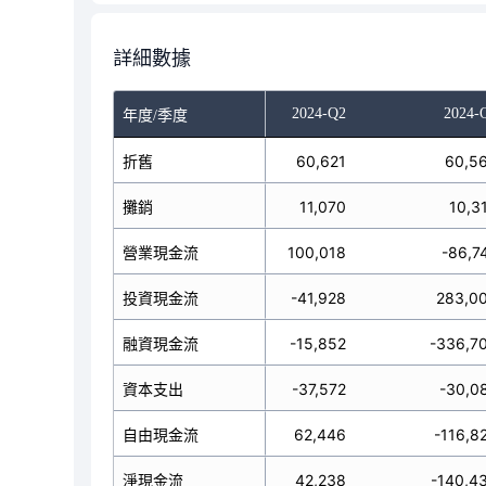
詳細數據
023-Q4
2024-Q1
2024-Q2
2024-
年度/季度
61,189
折舊
60,332
60,621
60,5
7,586
攤銷
10,411
11,070
10,3
6,300
營業現金流
254,312
100,018
-86,7
10,382
投資現金流
-104,827
-41,928
283,0
9,409
融資現金流
-117,425
-15,852
-336,7
33,145
資本支出
-21,037
-37,572
-30,0
93,155
自由現金流
233,275
62,446
-116,8
5,327
淨現金流
32,060
42,238
-140,4