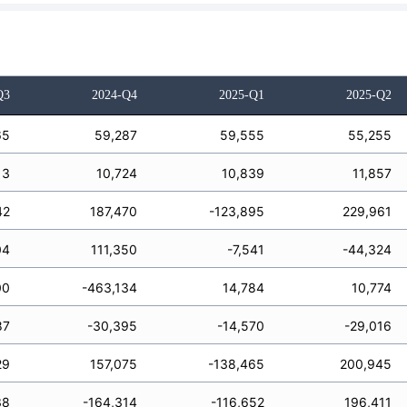
Q3
2024-Q4
2025-Q1
2025-Q2
65
59,287
59,555
55,255
13
10,724
10,839
11,857
42
187,470
-123,895
229,961
04
111,350
-7,541
-44,324
00
-463,134
14,784
10,774
87
-30,395
-14,570
-29,016
29
157,075
-138,465
200,945
38
-164,314
-116,652
196,411