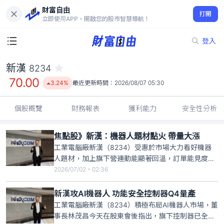
財富自由
新漢 8234
打開
70.00
3.24%
立即使用APP，開啟您的股市智慧導航！
登入
新漢
8234
70.00
3.24%
最近更新時間：
2026/08/07 05:30
個股概覽
財務報表
獲利能力
安全性分析
焦點股》新漢：機器人題材點火 帶量大漲
工業電腦廠新漢（8234）受惠於市場大力看好機器
人題材，加上旗下營運動能顯著回溫，訂單能見度已
看到2027年，今日在買盤加持之下，新漢股價開高走
2026/07/02・02:36
高、帶量大漲，截至上午10時19分暫報73.6元，漲幅
7.6%，成交量2791張。新漢董事長林茂昌先前表示，
新漢攻AI機器人 功能安全控制器Q4量產
旗下接單出貨比值（BB Ratio）平均已經達到
工業電腦廠新漢（8234）積極布局AI機器人市場，董
事長林茂昌今天在股東會後指出，旗下控制器已全面