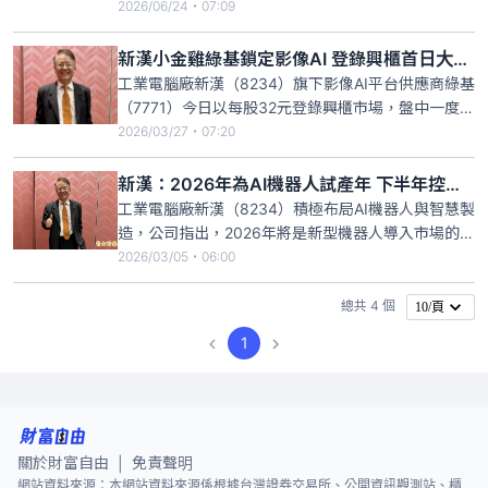
導入工業級客戶的機械手臂，雙方合作開發的功能安
2026/06/24・07:09
全控制器已接近完成認證，預計今年第四季量產出
貨，隨著AI機器人應用升溫，可望成為下半年重要成
新漢小金雞綠基鎖定影像AI 登錄興櫃首日大漲159％
長動能。
工業電腦廠新漢（8234）旗下影像AI平台供應商綠基
（7771）今日以每股32元登錄興櫃市場，盤中一度站
上88元、暴漲175%，終場收在83.1元，單日漲幅
2026/03/27・07:20
159%。管理層指出，今年1月至2月營收相對於去年
同期略微衰退，主要是因農曆年假期天期較長影響出
新漢：2026年為AI機器人試產年 下半年控制器量產可期
貨所致，公司後續在手訂單將陸續出貨，預計未來營
工業電腦廠新漢（8234）積極布局AI機器人與智慧製
收
造，公司指出，2026年將是新型機器人導入市場的
「試量產年」，包括人形機器人、輪式人形機器人及
2026/03/05・06:00
機器狗等多項專案，正進入測試與導入階段。隨著安
全控制器完成國際認證，客戶預計今年第三季完成整
總共 4 個
10/頁
機認證，下半年有機會陸續進入量產階段，增加相關
1
控制器與AI模組
關於財富自由
免責聲明
|
網站資料來源：本網站資料來源係根據台灣證券交易所、公開資訊觀測站、櫃