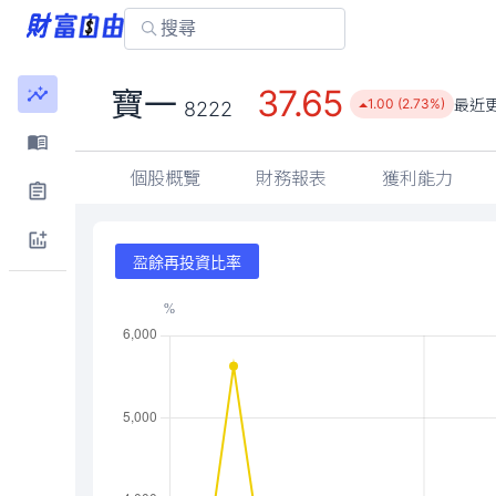
37.65
寶一
最近
1.00 (2.73%)
8222
個股概覽
財務報表
獲利能力
盈餘再投資比率