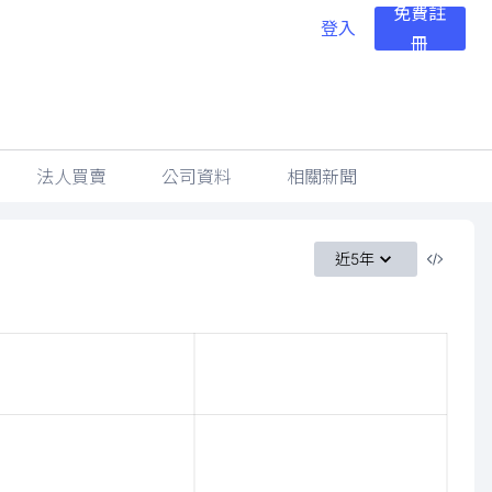
免費註
登入
冊
法人買賣
公司資料
相關新聞
近5年