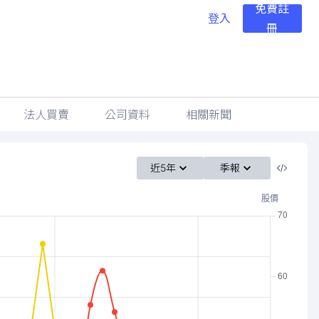
免費註
登入
冊
法人買賣
公司資料
相關新聞
近5年
季報