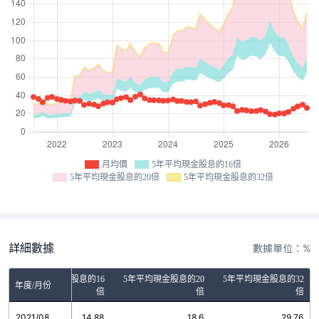
月均價
5年平均現金股息的16倍
5年平均現金股息的20倍
5年平均現金股息的32倍
詳細數據
數據單位：%
5年平均現金股息的16
5年平均現金股息的20
5年平均現金股息的32
年度/月份
倍
倍
倍
2021/08
14.88
18.6
29.76