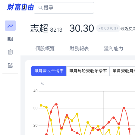
30.30
志超
最近更
0.00 (0%)
8213
個股概覽
財務報表
獲利能力
單月營收年增率
單月每股營收年增率
單月營收月