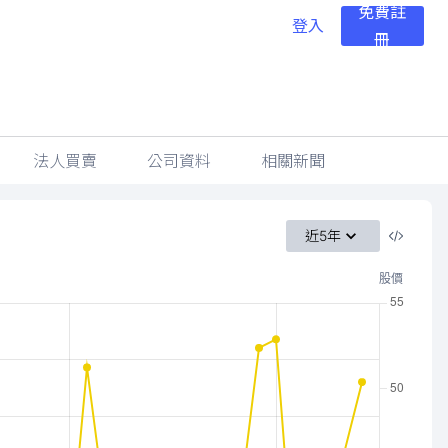
免費註
登入
冊
法人買賣
公司資料
相關新聞
近5年