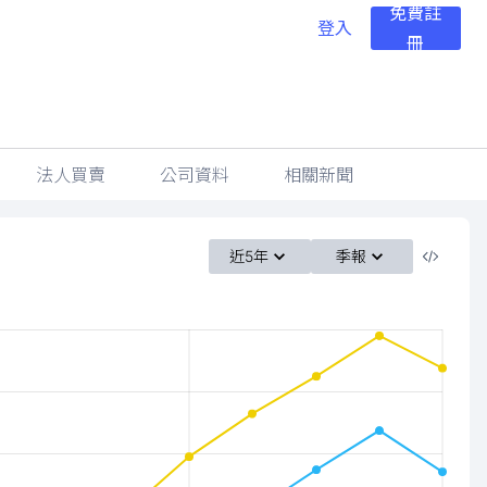
免費註
登入
冊
法人買賣
公司資料
相關新聞
近5年
季報