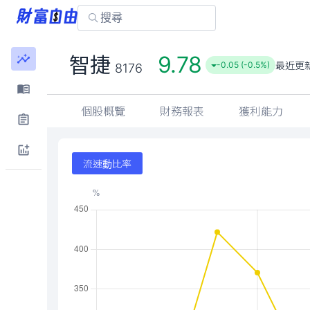
9.78
智捷
最近更
-0.05 (-0.5%)
8176
個股概覽
財務報表
獲利能力
流速動比率