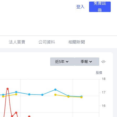
免費註
登入
冊
法人買賣
公司資料
相關新聞
近5年
季報