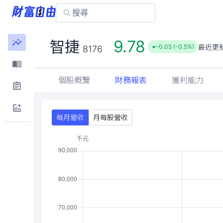
9.78
智捷
最近更
-0.05 (-0.5%)
8176
個股概覽
財務報表
獲利能力
每月營收
月每股營收