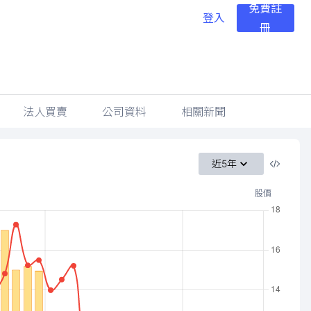
免費註
登入
冊
法人買賣
公司資料
相關新聞
近5年