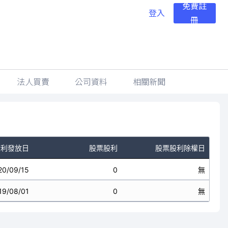
免費註
登入
冊
法人買賣
公司資料
相關新聞
股利發放日
股票股利
股票股利除權日
20/09/15
0
無
19/08/01
0
無