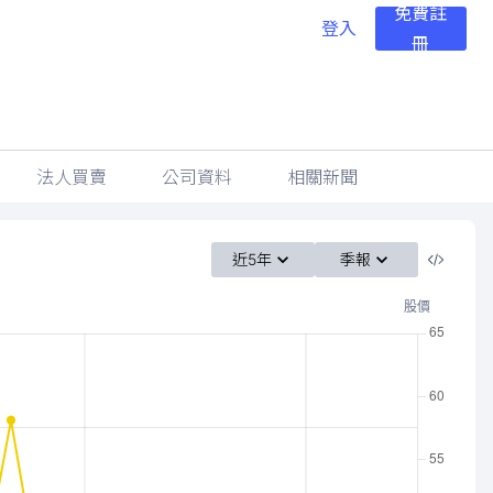
免費註
登入
冊
法人買賣
公司資料
相關新聞
近5年
季報