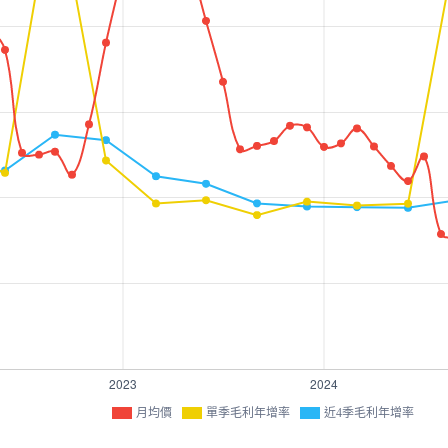
月均價
單季毛利年增率
近4季毛利年增率