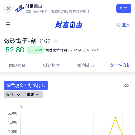
財富自由
微矽電子-創 8162
打開
52.80
-1.48%
立即使用APP，開啟您的股市智慧導航！
登入
微矽電子-創
8162
52.80
-1.48%
最近更新時間：
2026/08/07 05:30
個股概覽
財務報表
獲利能力
安全性分析
營業現金流對淨利比
近5年
季報