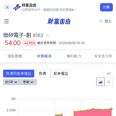
財富自由
微矽電子-創 8162
打開
54.00
2.85%
立即使用APP，開啟您的股市智慧導航！
登入
微矽電子-創
8162
54.00
2.85%
最近更新時間：
2026/08/06 05:30
個股概覽
財務報表
獲利能力
安全性分析
負債和股東權益
負債
股東權益
近5年
季報