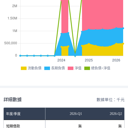
流動負債
長期負債
淨值
總負債+淨值
詳細數據
數據單位：千元
Q3
2025-Q4
2026-Q1
2026-Q2
年度/季度
無
短期借款
無
無
無