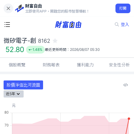
財富自由
微矽電子-創 8162
打開
52.80
-1.48%
立即使用APP，開啟您的股市智慧導航！
登入
微矽電子-創
8162
52.80
-1.48%
最近更新時間：
2026/08/07 05:30
個股概覽
財務報表
獲利能力
安全性分析
股價淨值比河流圖
近5年