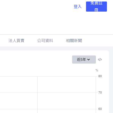
免費註
登入
冊
法人買賣
公司資料
相關新聞
近5年