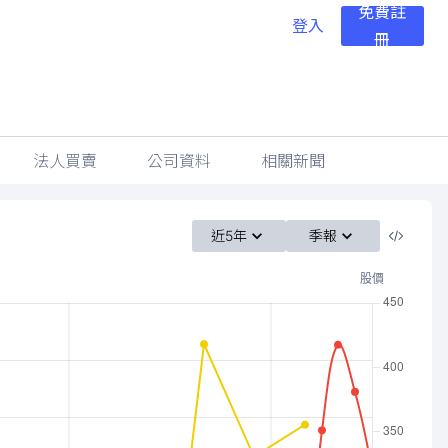
免費註
登入
冊
法人買賣
公司資料
相關新聞
近5年
季報