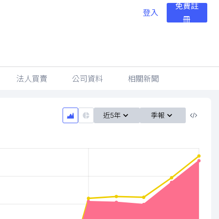
免費註
登入
冊
法人買賣
公司資料
相關新聞
近5年
季報