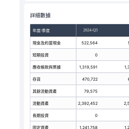
詳細數據
-Q1
2024-Q2
2024-Q3
年度/季度
現金及約當現金
683,852
522,564
短期投資
0
0
應收帳款與票據
1,210,166
1,319,591
1,
存貨
435,033
470,722
其餘流動資產
71,112
79,575
2,400,163
流動資產
2,392,452
2,
長期投資
0
0
固定資產
1,193,602
1,241,758
1,