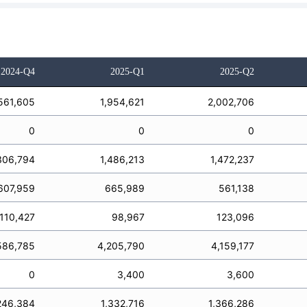
2024-Q4
2025-Q1
2025-Q2
561,605
1,954,621
2,002,706
0
0
0
306,794
1,486,213
1,472,237
607,959
665,989
561,138
110,427
98,967
123,096
586,785
4,205,790
4,159,177
0
3,400
3,600
246,384
1,332,716
1,366,286