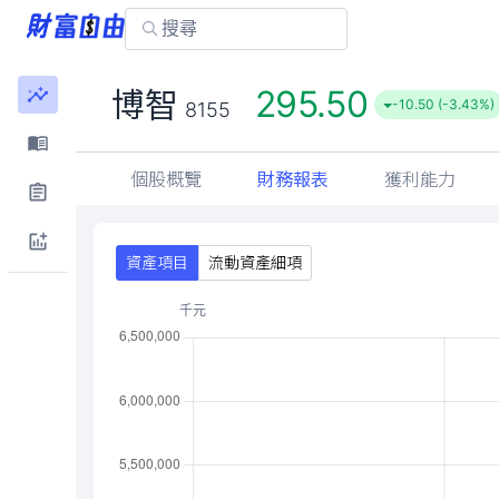
295.50
博智
-10.50 (-3.43%)
8155
個股概覽
財務報表
獲利能力
資產項目
流動資產細項