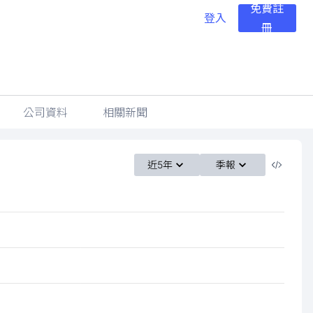
免費註
登入
冊
公司資料
相關新聞
近5年
季報