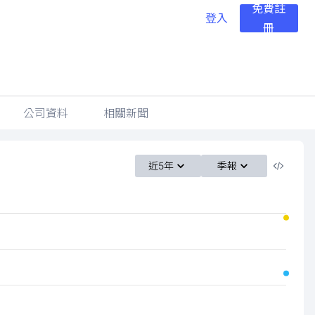
免費註
登入
冊
公司資料
相關新聞
近5年
季報