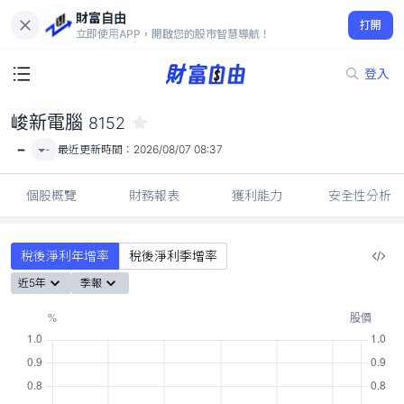
財富自由
峻新電腦 8152
打開
-
立即使用APP，開啟您的股市智慧導航！
登入
峻新電腦
8152
-
-
最近更新時間：
2026/08/07 08:37
個股概覽
財務報表
獲利能力
安全性分析
稅後淨利年增率
稅後淨利季增率
近5年
季報