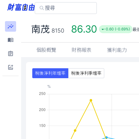
86.30
南茂
最
-0.60 (-0.69%)
8150
個股概覽
財務報表
獲利能力
稅後淨利年增率
稅後淨利季增率