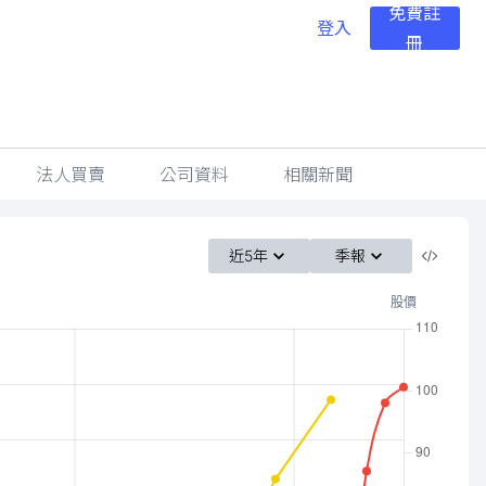
免費註
登入
冊
法人買賣
公司資料
相關新聞
近5年
季報