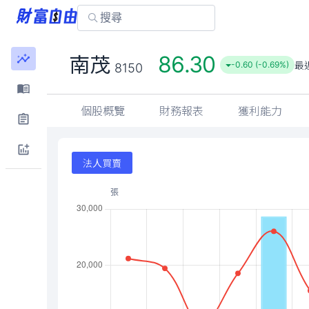
86.30
南茂
最
-0.60 (-0.69%)
8150
個股概覽
財務報表
獲利能力
法人買賣