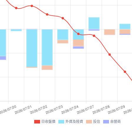
日收盤價
外資及陸資
投信
自營商