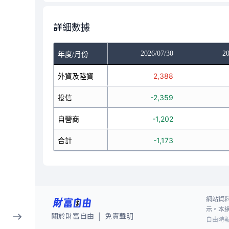
詳細數據
/28
2026/07/29
2026/07/30
20
年度/月份
115
外資及陸資
2,302
2,388
279
投信
-1,960
-2,359
-87
自營商
-376
-1,202
481
合計
-34
-1,173
網站資
示。本
關於財富自由
免責聲明
|
自由時