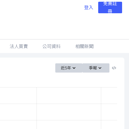
免費註
登入
冊
法人買賣
公司資料
相關新聞
近5年
季報