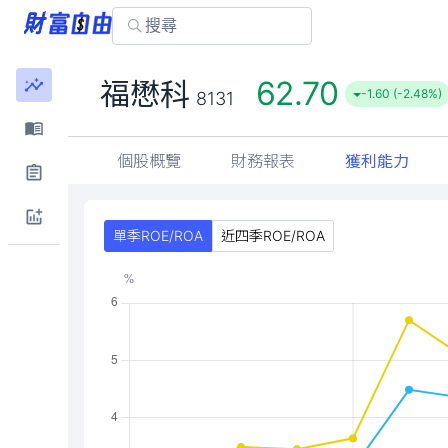
62.70
福懋科
-1.60 (-2.48%)
8131
個股概覽
財務報表
獲利能力
單季ROE/ROA
近四季ROE/ROA