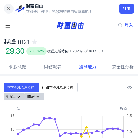
財富自由
越峰 8121
打開
29.30
-0.67%
立即使用APP，開啟您的股市智慧導航！
登入
越峰
8121
29.30
-0.67%
最近更新時間：
2026/08/06 05:30
個股概覽
財務報表
獲利能力
安全性分析
單季ROE杜邦分析
近四季ROE杜邦分析
近5年
季報