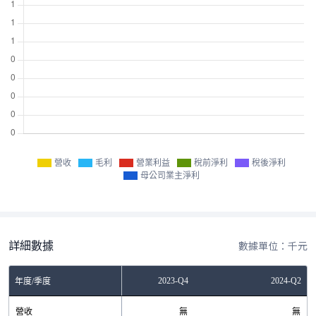
營收
毛利
營業利益
稅前淨利
稅後淨利
母公司業主淨利
詳細數據
數據單位：千元
2023-Q2
2023-Q4
2024-Q2
年度/季度
營收
無
無
無