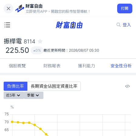
財富自由
振樺電 8114
打開
225.50
0%
立即使用APP，開啟您的股市智慧導航！
登入
振樺電
8114
225.50
0%
最近更新時間：
2026/08/07 05:30
個股概覽
財務報表
獲利能力
安全性分析
負債比率
長期資金佔固定資產比率
近5年
季報