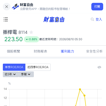
財富自由
振樺電 8114
打開
223.50
-0.88%
立即使用APP，開啟您的股市智慧導航！
登入
振樺電
8114
223.50
-0.88%
最近更新時間：
2026/08/10 05:30
個股概覽
財務報表
獲利能力
安全性分析
單季ROE/ROA
近四季ROE/ROA
近5年
季報