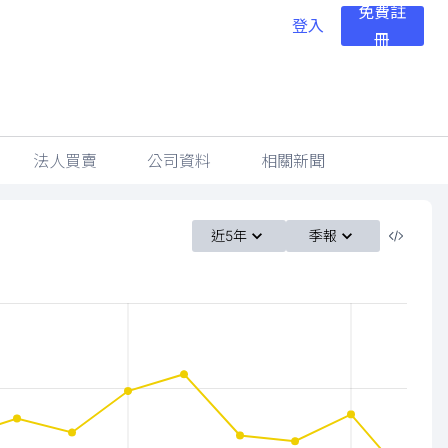
免費註
登入
冊
法人買賣
公司資料
相關新聞
近5年
季報