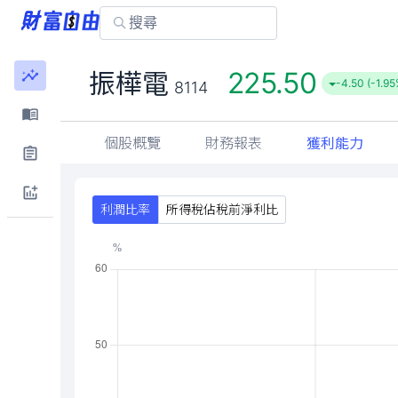
225.50
振樺電
-4.50 (-1.95
8114
個股概覽
財務報表
獲利能力
利潤比率
所得稅佔稅前淨利比