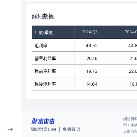
詳細數據
024-Q1
2024-Q2
2024-Q3
2024-
年度/季度
43.50
毛利率
44.42
46.52
44.
9.76
營業利益率
17.77
20.16
21.
10.42
稅前淨利率
17.62
19.73
22.
8.26
稅後淨利率
13.41
14.64
16.
網站資
示。本
關於財富自由
免責聲明
|
自由時