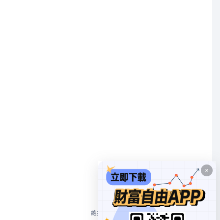
1
總共 1 個
10/頁