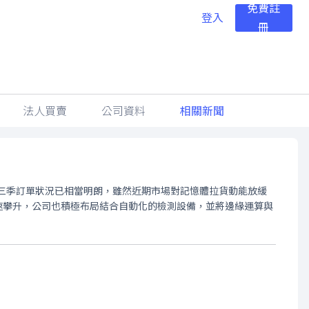
免費註
登入
冊
法人買賣
公司資料
相關新聞
第三季訂單狀況已相當明朗，雖然近期市場對記憶體拉貨動能放緩
速攀升，公司也積極布局結合自動化的檢測設備，並將邊緣運算與