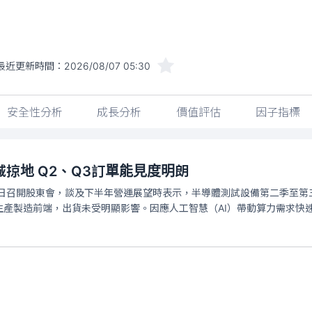
最近更新時間：
2026/08/07 05:30
安全性分析
成長分析
價值評估
因子指標
城掠地 Q2、Q3訂單能見度明朗
）今日召開股東會，談及下半年營運展望時表示，半導體測試設備第二季至
生產製造前端，出貨未受明顯影響。因應人工智慧（AI）帶動算力需求快