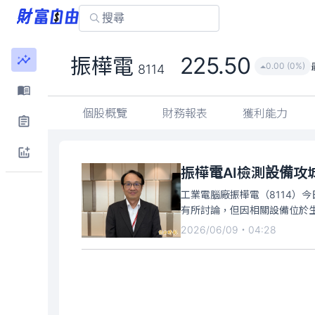
225.50
振樺電
0.00 (0%)
8114
個股概覽
財務報表
獲利能力
振樺電AI檢測設備攻
工業電腦廠振樺電（8114
有所討論，但因相關設備位於
2026/06/09・04:28