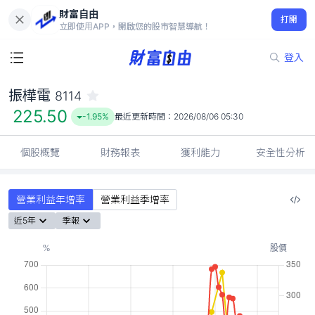
財富自由
振樺電 8114
打開
225.50
-1.95%
立即使用APP，開啟您的股市智慧導航！
登入
振樺電
8114
225.50
-1.95%
最近更新時間：
2026/08/06 05:30
個股概覽
財務報表
獲利能力
安全性分析
營業利益年增率
營業利益季增率
近5年
季報