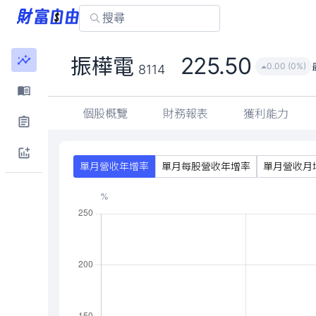
225.50
振樺電
0.00 (0%)
8114
個股概覽
財務報表
獲利能力
單月營收年增率
單月每股營收年增率
單月營收月