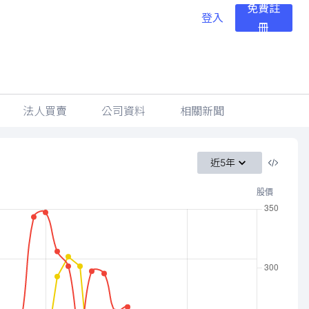
免費註
登入
冊
法人買賣
公司資料
相關新聞
近5年