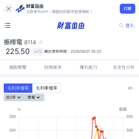
財富自由
振樺電 8114
打開
225.50
0%
立即使用APP，開啟您的股市智慧導航！
登入
振樺電
8114
225.50
0%
最近更新時間：
2026/08/07 05:30
個股概覽
財務報表
獲利能力
安全性分析
毛利年增率
毛利季增率
近5年
季報