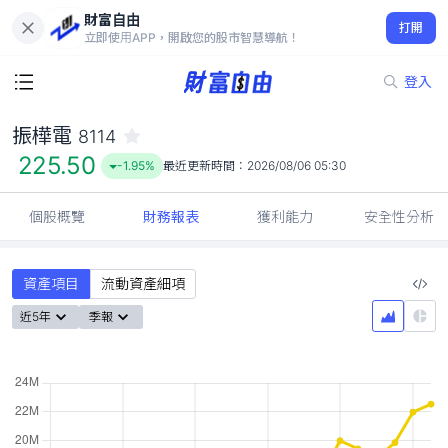
財富自由
振樺電 8114
打開
225.50
-1.95%
立即使用APP，開啟您的股市智慧導航！
登入
振樺電
8114
225.50
-1.95%
最近更新時間：
2026/08/06 05:30
個股概覽
財務報表
獲利能力
安全性分析
資產項目
流動資產細項
近5年
季報