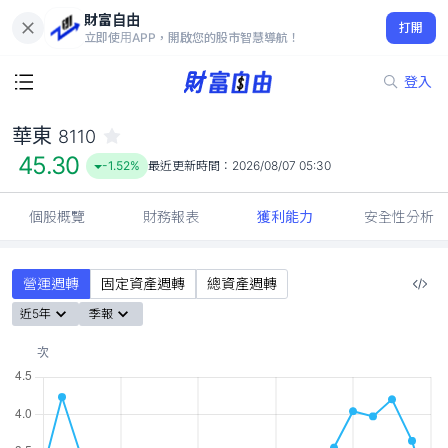
財富自由
華東 8110
打開
45.30
-1.52%
立即使用APP，開啟您的股市智慧導航！
登入
華東
8110
45.30
-1.52%
最近更新時間：
2026/08/07 05:30
個股概覽
財務報表
獲利能力
安全性分析
營運週轉
固定資產週轉
總資產週轉
近5年
季報