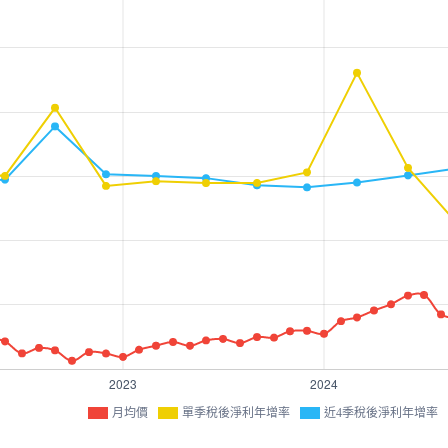
月均價
單季稅後淨利年增率
近4季稅後淨利年增率