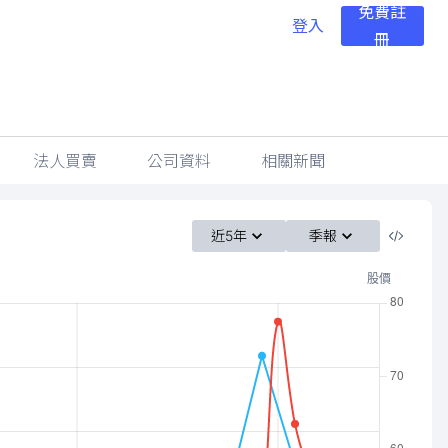
免費註
登入
冊
法人買賣
公司資料
相關新聞
近5年
季報