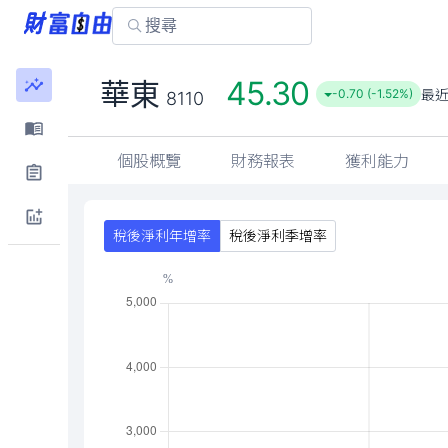
45.30
華東
最
-0.70 (-1.52%)
8110
個股概覽
財務報表
獲利能力
稅後淨利年增率
稅後淨利季增率