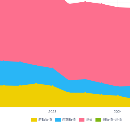
流動負債
長期負債
淨值
總負債+淨值