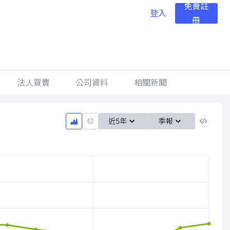
免費註
登入
冊
法人買賣
公司資料
相關新聞
近5年
季報