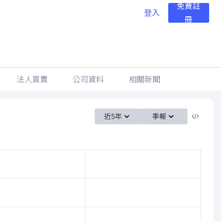
免費註
登入
冊
法人買賣
公司資料
相關新聞
近5年
季報